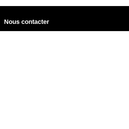
Nous contacter
Union syndicale Solidaires
31 rue de la Grange aux Belles - 75 010 Paris
01 58 39 30 20
Nous contacter
Nous suivre
Recevoir notre newsletter
Courriel