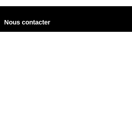
Nous contacter
Union syndicale Solidaires
31 rue de la Grange aux Belles - 75 010 Paris
01 58 39 30 20
Nous contacter
Nous suivre
Recevoir notre newsletter
Courriel