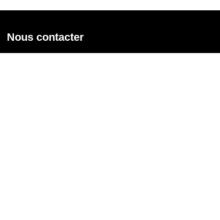
Nous contacter
Union syndicale Solidaires
31 rue de la Grange aux Belles - 75 010 Paris
01 58 39 30 20
Nous contacter
Nous suivre
Recevoir notre newsletter
Courriel