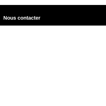
Nous contacter
Union syndicale Solidaires
31 rue de la Grange aux Belles - 75 010 Paris
01 58 39 30 20
Nous contacter
Nous suivre
Recevoir notre newsletter
Courriel